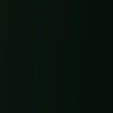
WonderWeb
PROJETS
+
SERVICES
+
À PROPOS
JOURNAL
ENTRETIEN OFFERT
→
Rouen
CRÉATION DE SITE INTERNET ·
NORMANDIE
Création de site internet à Rouen
Métropole normande dense en commerces, cabinets et PME, Rouen