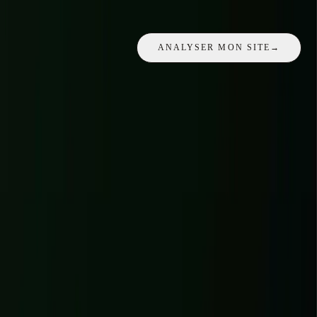
Lancez un diagnostic gratuit : vitesse, mobile, structure et points
bloquants - aperçu immédiat.
ANALYSER MON SITE
→
APERÇU IMMÉDIAT · RAPPORT COMPLET PAR EMAIL ·
SANS ENGAGEMENT
Audit express
Démo
boutique-exemple.fr
63
Score global
42
Mobile