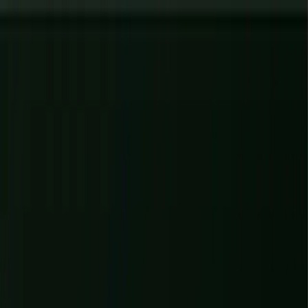
Diagnostics gratuits
: évaluez votre site, votre IA et votre visibilité en
60 s
→
✕