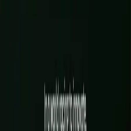
IDENTITÉ VISUELLE COMPLÈTE (LOGO,
COULEURS, TYPO)
UN DESIGN SYSTEM RÉUTILISABLE PARTOUT
UN ESPACE DE MARQUE VIVANT ET À JOUR
EN SAVOIR PLUS
→
Interface
Sites, e-commerce, applications web & back-ends
Là où vos clients vous rencontrent vraiment : site vitrine, boutique
en ligne, application sur mesure. Conçus et développés par l'équipe
qui tient aussi votre marque, donc cohérents du premier écran
jusqu'aux coulisses.
N LIGNE SUR MESURE
✦
APPLICATIONS WEB & ESPACES C
EN SAVOIR PLUS
→
SITES VITRINES & SITES PREMIUM
BOUTIQUES EN LIGNE SUR MESURE
APPLICATIONS WEB & ESPACES CLIENTS
COULISSES TECHNIQUES : BASE DE DONNÉES &
CONNEXIONS
RÉFÉRENCEMENT, RAPIDITÉ & SUIVI
EN SAVOIR PLUS
→
Intelligence