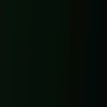
88
Desktop
Santé du site
Performance
Modernité
Desktop
Sécurité
Mobile
SEO
Mesures PageSpeed
Premier affichage
1,1 s
Contenu principal
4,8 s
Vitesse perçue
4,1 s
Temps bloquant
10 ms