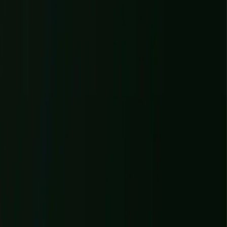
Le studio travaille avec la Normandie comme avec sa propre région
: entièrement en ligne, avec un process rodé, une préversion visible
en continu et un interlocuteur unique du cadrage à la mise en ligne.
SERVICES
One system. Four layers.
Identité
Identité de marque, positionnement et design system
Un positionnement clair, une voix qui vous ressemble et une identité
visuelle cohérente partout. Pas une charte oubliée dans un PDF : une
marque vivante qui guide votre site, vos supports et chaque message
que vous envoyez, pour qu'on vous reconnaisse partout, tout de
suite.
E MARQUE : NOMMAGE, TON, VOCABULAIRE
✦
IDENTITÉ 
EN SAVOIR PLUS
→
POSITIONNEMENT, PROMESSE ET MESSAGES
CLÉS
VOIX DE MARQUE : NOMMAGE, TON,
VOCABULAIRE