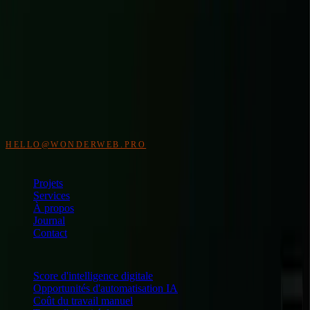
WonderWeb
Studio web indépendant pour design premium, e-commerce et
applications métier. Accompagnement avant, pendant et après la
mise en ligne.
HELLO@WONDERWEB.PRO
NAVIGATION
Projets
Services
À propos
Journal
Contact
DIAGNOSTICS GRATUITS
Score d'intelligence digitale
Opportunités d'automatisation IA
Coût du travail manuel