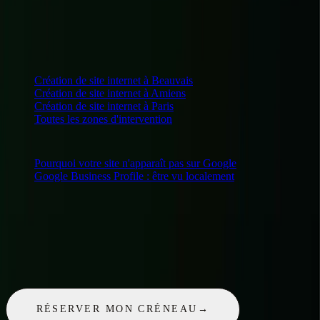
Stabilité visuelle
0
→
Chargement mobile trop long
LE STUDIO INTERVIENT AUSSI AUTOUR DE
ROUEN
Création de site internet
à Beauvais
Création de site internet
à Amiens
Création de site internet
à Paris
Toutes les zones d'intervention
SUR LE MÊME SUJET
Pourquoi votre site n'apparaît pas sur Google
Google Business Profile : être vu localement
UN PROJET ?
30 minutes pour en parler. Offertes.
Un appel gratuit, sans engagement : on regarde votre projet, je vous
dis ce qui est possible, pour quel budget et dans quels délais.
RÉSERVER MON CRÉNEAU
→