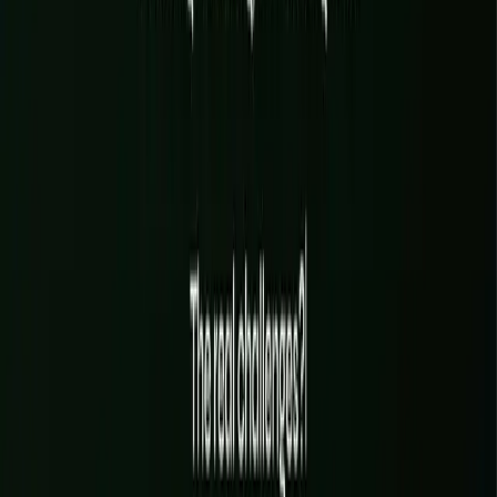
On clarifie vos objectifs, votre image, vos contenus, votre parcours
client et le périmètre exact avant d'écrire la première ligne de code.
02
ÉTAPE
02
Pendant : design & build
Direction artistique, interface et développement avancent ensemble,
avec des points réguliers et une préversion en ligne dès la première
semaine.
03
ÉTAPE
03
Après : lancement & suivi
Mise en ligne soignée, SEO, performance, analytics, puis
accompagnement pour faire vivre le site et le faire évoluer.
PROJETS RÉCENTS DU STUDIO
WeWantSaké
01