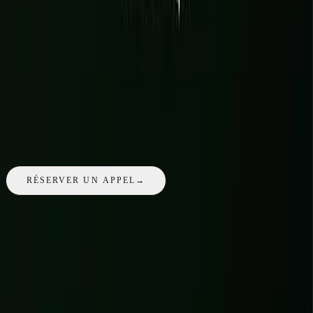
E-COMMERCE HEADLESS
VOIR LE PROJET
→
ORALYS
02
ADDICTIK
03
TALA ADVISORY
04
FAQ
Questions fréquentes
Une question propre à votre projet
à Rouen
? L'appel de 30 minutes
est gratuit et sans engagement.
RÉSERVER UN APPEL
→
Peut-on mener le projet entièrement à distance depuis Rouen ?
+
01
Que comprend un site vitrine premium pour une entreprise
02
rouennaise ?
+
Pouvez-vous reprendre un site WordPress vieillissant ?
+
03
DIAGNOSTIC GRATUIT
Votre site tient-il vraiment la route ?