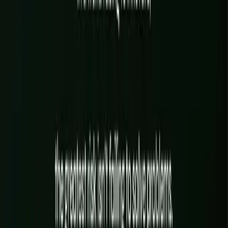
Agents, automatisation, données CRM & gouvernance IA
L'IA utile, branchée sur votre métier : assistants, automatisations,
connexion à vos outils, conformité. Pas des gadgets fragiles, mais
des systèmes qui tiennent, parlent la voix de votre marque et vous
appartiennent.
N DE CONFORMITÉ AI ACT (TRANSPARENCE)
✦
AUTOMATIS
EN SAVOIR PLUS
→
DIAGNOSTIC DE MATURITÉ IA & FEUILLE DE
ROUTE 90 JOURS
VÉRIFICATION DE CONFORMITÉ AI ACT
(TRANSPARENCE)
AUTOMATISATION DE VOS TÂCHES RÉPÉTITIVES
ASSISTANT DE SUPPORT FIABLE, BASÉ SUR VOS
CONTENUS
CONNEXION À VOS OUTILS (CRM, GESTION,
DONNÉES)
FORMATION, SUIVI & MAINTENANCE
EN SAVOIR PLUS
→
Visibilité
Présence dans les IA, moteur de contenu & lifecycle
Le référencement a un successeur : être cité par les IA comme
ChatGPT, Perplexity, Gemini et les réponses de Google. On y
ajoute un moteur de contenu à la voix de votre marque et