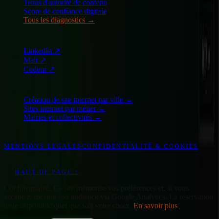
Trous d'autorité de contenu
Score de confiance digitale
Tous les diagnostics
→
AILLEURS
LinkedIn
↗
Malt
↗
Codeur
↗
EXPLORER
Création de site internet par ville →
Sites internet par métier →
Mairies et collectivités →
©
2026
WONDERWEB
-
TOUS DROITS RÉSERVÉS
MENTIONS LÉGALES
CONFIDENTIALITÉ & COOKIES
DESIGN & CODE : WONDERWEB
EN
HAUT DE PAGE
↑
Confidentialité
.
Ce site mémorise vos préférences et, si vous
acceptez, mesure son audience via Google Analytics. La réservation
reste disponible quel que soit votre choix.
En savoir plus