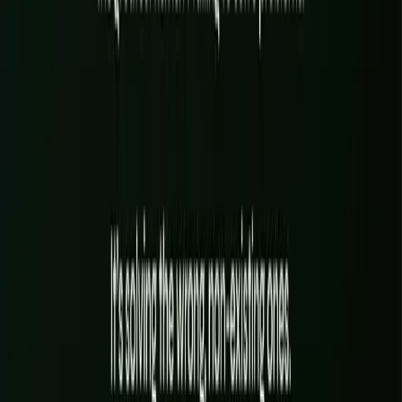
l'automatisation de votre relation client.
LA VOIX DE LA MARQUE
✦
SÉQUENCES EMAIL & RELANCES
EN SAVOIR PLUS
→
VISIBILITÉ DANS LES IA (ÊTRE CITÉ)
CONTENU À VOUS, À LA VOIX DE LA MARQUE
SÉQUENCES EMAIL & RELANCES CLIENT
MISE EN PLACE & ENTRETIEN DU CRM
PUBLICATION ET DÉCLINAISON ORGANIQUE
AUTOMATISATION DES AVIS & DU PARRAINAGE
EN SAVOIR PLUS
→
Un besoin qui traverse la marque, le web, l'IA et la visibilité ? C'est
un seul système, tenu par une seule équipe, dans un seul dépôt.
RÉSERVER UN APPEL
Comment on travaille
100 % EN LIGNE · PROCESS RODÉ
01
ÉTAPE
01
Avant : cadrage