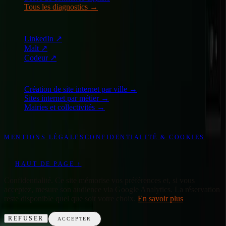
Tous les diagnostics
→
AILLEURS
LinkedIn
↗
Malt
↗
Codeur
↗
EXPLORER
Création de site internet par ville →
Sites internet par métier →
Mairies et collectivités →
©
2026
WONDERWEB
-
TOUS DROITS RÉSERVÉS
MENTIONS LÉGALES
CONFIDENTIALITÉ & COOKIES
DESIGN & CODE : WONDERWEB
EN
HAUT DE PAGE
↑
Confidentialité
.
Ce site mémorise vos préférences et, si vous
acceptez, mesure son audience via Google Analytics. La réservation
reste disponible quel que soit votre choix.
En savoir plus
REFUSER
ACCEPTER