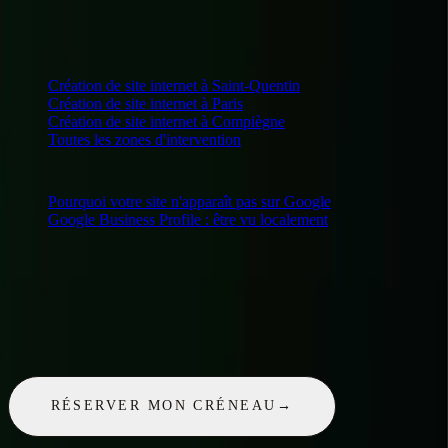
→
Chargement mobile trop long
LE STUDIO INTERVIENT AUSSI AUTOUR DE
REIMS
Création de site internet
à Saint-Quentin
Création de site internet
à Paris
Création de site internet
à Compiègne
Toutes les zones d'intervention
SUR LE MÊME SUJET
Pourquoi votre site n'apparaît pas sur Google
Google Business Profile : être vu localement
UN PROJET ?
30 minutes pour en parler. Offertes.
Un appel gratuit, sans engagement : on regarde votre projet, je vous
dis ce qui est possible, pour quel budget et dans quels délais.
RÉSERVER MON CRÉNEAU
→