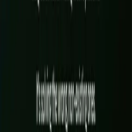
l'automatisation de votre relation client.
À LA VOIX DE LA MARQUE
✦
SÉQUENCES EMAIL & RELANC
EN SAVOIR PLUS
→
VISIBILITÉ DANS LES IA (ÊTRE CITÉ)
CONTENU À VOUS, À LA VOIX DE LA MARQUE
SÉQUENCES EMAIL & RELANCES CLIENT
MISE EN PLACE & ENTRETIEN DU CRM
PUBLICATION ET DÉCLINAISON ORGANIQUE
AUTOMATISATION DES AVIS & DU PARRAINAGE
EN SAVOIR PLUS
→
Un besoin qui traverse la marque, le web, l'IA et la visibilité ? C'est
un seul système, tenu par une seule équipe, dans un seul dépôt.
RÉSERVER UN APPEL
Comment on travaille
100 % EN LIGNE · PROCESS RODÉ
01
ÉTAPE
01
Avant : cadrage