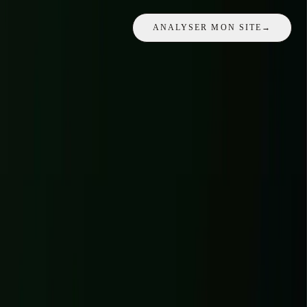
ANALYSER MON SITE
→
APERÇU IMMÉDIAT · RAPPORT COMPLET PAR EMAIL ·
SANS ENGAGEMENT
Audit express
Démo
boutique-exemple.fr
63
Score global
42
Mobile