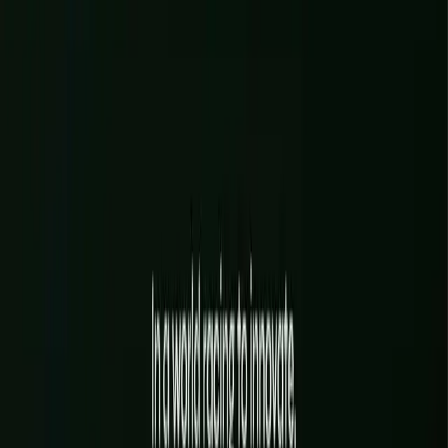
COULEURS, TYPO)
UN DESIGN SYSTEM RÉUTILISABLE PARTOUT
UN ESPACE DE MARQUE VIVANT ET À JOUR
EN SAVOIR PLUS
→
Interface
Sites, e-commerce, applications web & back-ends
Là où vos clients vous rencontrent vraiment : site vitrine, boutique
en ligne, application sur mesure. Conçus et développés par l'équipe
qui tient aussi votre marque, donc cohérents du premier écran
jusqu'aux coulisses.
 EN LIGNE SUR MESURE
✦
APPLICATIONS WEB & ESPACES
EN SAVOIR PLUS
→
SITES VITRINES & SITES PREMIUM
BOUTIQUES EN LIGNE SUR MESURE
APPLICATIONS WEB & ESPACES CLIENTS
COULISSES TECHNIQUES : BASE DE DONNÉES &
CONNEXIONS
RÉFÉRENCEMENT, RAPIDITÉ & SUIVI
EN SAVOIR PLUS
→
Intelligence
Agents, automatisation, données CRM & gouvernance IA