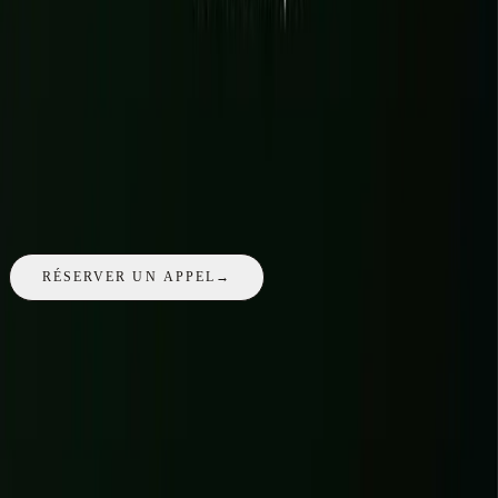
E-COMMERCE HEADLESS
VOIR LE PROJET
→
ORALYS
02
ADDICTIK
03
TALA ADVISORY
04
FAQ
Questions fréquentes
Une question propre à votre projet
à Reims
? L'appel de 30 minutes
est gratuit et sans engagement.
RÉSERVER UN APPEL
→
Gérez-vous la vente d'alcool en ligne pour un domaine ?
+
01
Peut-on avoir un site bilingue pour la clientèle internationale ?
+
02
Comment se passe un projet à distance depuis Reims ?
+
03
DIAGNOSTIC GRATUIT
Votre site tient-il vraiment la route ?
Lancez un diagnostic gratuit : vitesse, mobile, structure et points
bloquants - aperçu immédiat.