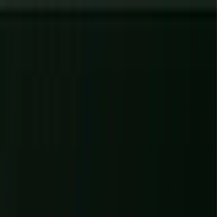
Diagnostics gratuits
: évaluez votre site, votre IA et votre visibilité en
60 s
→
✕