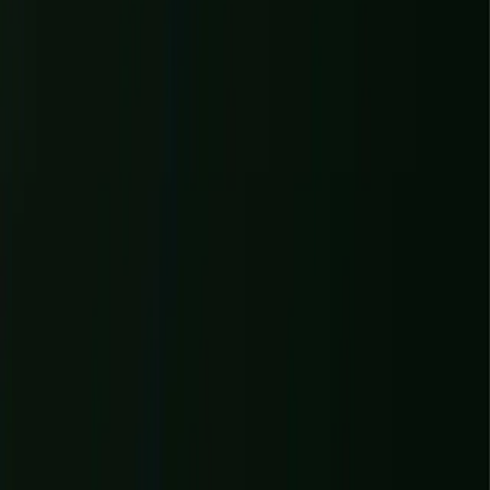
WonderWeb
PROJETS
+
SERVICES
+
À PROPOS
JOURNAL
ENTRETIEN OFFERT
→
Reims
CRÉATION DE SITE INTERNET ·
GRAND EST
Création de site internet à Reims
Entre patrimoine, champagne et tertiaire, Reims est une ville