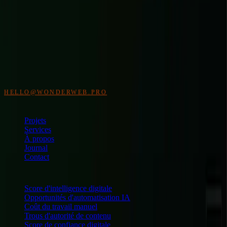
WonderWeb
Studio web indépendant pour design premium, e-commerce et
applications métier. Accompagnement avant, pendant et après la
mise en ligne.
HELLO@WONDERWEB.PRO
NAVIGATION
Projets
Services
À propos
Journal
Contact
DIAGNOSTICS GRATUITS
Score d'intelligence digitale
Opportunités d'automatisation IA
Coût du travail manuel
Trous d'autorité de contenu
Score de confiance digitale