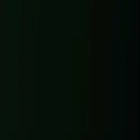
88
Desktop
Santé du site
Performance
Modernité
Desktop
Sécurité
Mobile
SEO
Mesures PageSpeed
Premier affichage
1,1 s
Contenu principal
4,8 s
Vitesse perçue
4,1 s
Temps bloquant
10 ms
Stabilité visuelle
0