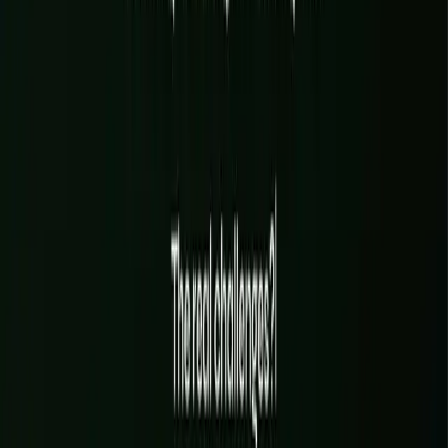
On clarifie vos objectifs, votre image, vos contenus, votre parcours
client et le périmètre exact avant d'écrire la première ligne de code.
02
ÉTAPE
02
Pendant : design & build
Direction artistique, interface et développement avancent ensemble,
avec des points réguliers et une préversion en ligne dès la première
semaine.
03
ÉTAPE
03
Après : lancement & suivi
Mise en ligne soignée, SEO, performance, analytics, puis
accompagnement pour faire vivre le site et le faire évoluer.
PROJETS RÉCENTS DU STUDIO
WeWantSaké
01