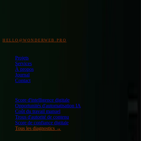
WonderWeb
Studio web indépendant pour design premium, e-commerce et
applications métier. Accompagnement avant, pendant et après la
mise en ligne.
HELLO@WONDERWEB.PRO
NAVIGATION
Projets
Services
À propos
Journal
Contact
DIAGNOSTICS GRATUITS
Score d'intelligence digitale
Opportunités d'automatisation IA
Coût du travail manuel
Trous d'autorité de contenu
Score de confiance digitale
Tous les diagnostics
→
AILLEURS