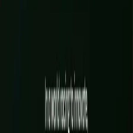
Interface
Sites, e-commerce, applications web & back-ends
Là où vos clients vous rencontrent vraiment : site vitrine, boutique
en ligne, application sur mesure. Conçus et développés par l'équipe
qui tient aussi votre marque, donc cohérents du premier écran
jusqu'aux coulisses.
 EN LIGNE SUR MESURE
✦
APPLICATIONS WEB & ESPACES
EN SAVOIR PLUS
→
SITES VITRINES & SITES PREMIUM
BOUTIQUES EN LIGNE SUR MESURE
APPLICATIONS WEB & ESPACES CLIENTS
COULISSES TECHNIQUES : BASE DE DONNÉES &
CONNEXIONS
RÉFÉRENCEMENT, RAPIDITÉ & SUIVI
EN SAVOIR PLUS
→
Intelligence
Agents, automatisation, données CRM & gouvernance IA
L'IA utile, branchée sur votre métier : assistants, automatisations,
connexion à vos outils, conformité. Pas des gadgets fragiles, mais