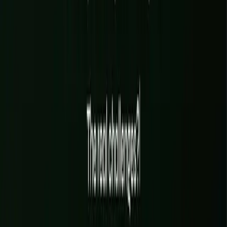
02
ÉTAPE
02
Pendant : design & build
Direction artistique, interface et développement avancent ensemble,
avec des points réguliers et une préversion en ligne dès la première
semaine.
03
ÉTAPE
03
Après : lancement & suivi
Mise en ligne soignée, SEO, performance, analytics, puis
accompagnement pour faire vivre le site et le faire évoluer.
PROJETS RÉCENTS DU STUDIO
WeWantSaké
01
E-COMMERCE HEADLESS
VOIR LE PROJET
→
ORALYS
02