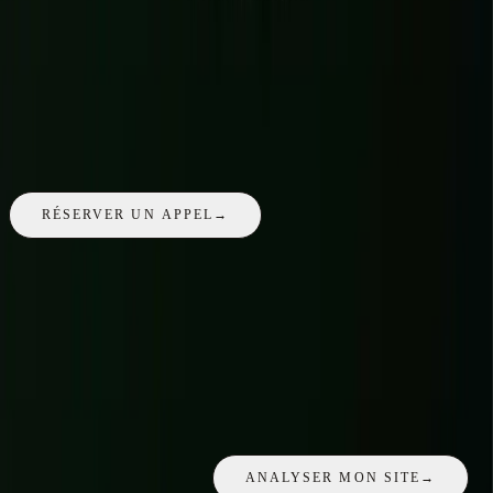
ADDICTIK
03
TALA ADVISORY
04
FAQ
Questions fréquentes
Une question propre à votre projet
à Beauvais
? L'appel de 30
minutes est gratuit et sans engagement.
RÉSERVER UN APPEL
→
Travaillez-vous avec les entreprises de tout l'Oise ?
+
01
Une PME industrielle a-t-elle vraiment besoin d'un beau site ?
+
02
Pouvez-vous améliorer notre visibilité locale sur Google ?
+
03
DIAGNOSTIC GRATUIT
Votre site tient-il vraiment la route ?
Lancez un diagnostic gratuit : vitesse, mobile, structure et points
bloquants - aperçu immédiat.
ANALYSER MON SITE
→