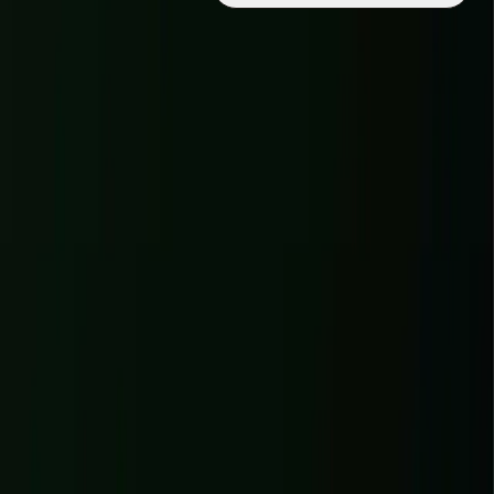
APERÇU IMMÉDIAT · RAPPORT COMPLET PAR EMAIL ·
SANS ENGAGEMENT
Audit express
Démo
boutique-exemple.fr
63
Score global
42
Mobile
88
Desktop