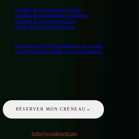
LE STUDIO INTERVIENT AUSSI AUTOUR DE
BEAUVAIS
Création de site internet
à Amiens
Création de site internet
à Compiègne
Création de site internet
à Paris
Toutes les zones d'intervention
SUR LE MÊME SUJET
Pourquoi votre site n'apparaît pas sur Google
Google Business Profile : être vu localement
UN PROJET ?
30 minutes pour en parler. Offertes.
Un appel gratuit, sans engagement : on regarde votre projet, je vous
dis ce qui est possible, pour quel budget et dans quels délais.
RÉSERVER MON CRÉNEAU
→
30 MIN · SANS ENGAGEMENT · RÉPONSE SOUS 24 H
Ou par email :
hello@wonderweb.pro