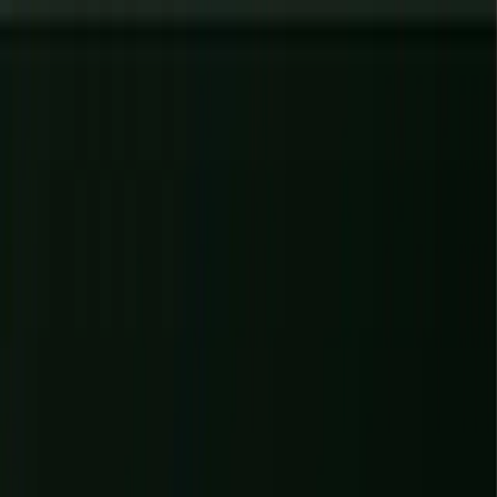
Diagnostics gratuits
: évaluez votre site, votre IA et votre visibilité en
60 s
→
✕