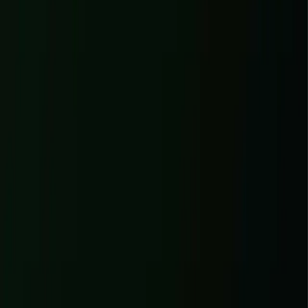
Santé du site
Performance
Modernité
Desktop
Sécurité
Mobile
SEO
Mesures PageSpeed
Premier affichage
1,1 s
Contenu principal
4,8 s
Vitesse perçue
4,1 s
Temps bloquant
10 ms
Stabilité visuelle
0
→
Chargement mobile trop long