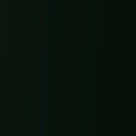
WonderWeb
PROJETS
+
SERVICES
+
À PROPOS
JOURNAL
ENTRETIEN OFFERT
→
Beauvais
CRÉATION DE SITE INTERNET ·
HAUTS-DE-FRANCE
Création de site internet à Beauvais
Entre Paris et Amiens, Beauvais et l'Oise forment un bassin
d'entreprises souvent mal servi par le web : trop loin des agences
parisiennes pour compter, trop exigeant pour le low-cost.
WonderWeb comble exactement cet écart.