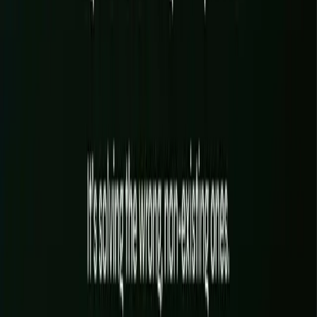
VISIBILITÉ DANS LES IA (ÊTRE CITÉ)
CONTENU À VOUS, À LA VOIX DE LA MARQUE
SÉQUENCES EMAIL & RELANCES CLIENT
MISE EN PLACE & ENTRETIEN DU CRM
PUBLICATION ET DÉCLINAISON ORGANIQUE
AUTOMATISATION DES AVIS & DU PARRAINAGE
EN SAVOIR PLUS
→
Un besoin qui traverse la marque, le web, l'IA et la visibilité ? C'est
un seul système, tenu par une seule équipe, dans un seul dépôt.
RÉSERVER UN APPEL
Comment on travaille
100 % EN LIGNE · PROCESS RODÉ
01
ÉTAPE
01
Avant : cadrage
On clarifie vos objectifs, votre image, vos contenus, votre parcours
client et le périmètre exact avant d'écrire la première ligne de code.