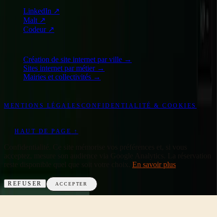
LinkedIn
↗
Malt
↗
Codeur
↗
EXPLORER
Création de site internet par ville →
Sites internet par métier →
Mairies et collectivités →
©
2026
WONDERWEB
-
TOUS DROITS RÉSERVÉS
MENTIONS LÉGALES
CONFIDENTIALITÉ & COOKIES
DESIGN & CODE : WONDERWEB
EN
HAUT DE PAGE
↑
Confidentialité
.
Ce site mémorise vos préférences et, si vous
acceptez, mesure son audience via Google Analytics. La réservation
reste disponible quel que soit votre choix.
En savoir plus
REFUSER
ACCEPTER